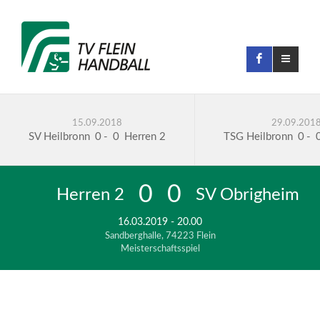
15.09.2018
29.09.201
SV Heilbronn
0
-
0
Herren 2
TSG Heilbronn
0
-
0
0
Herren 2
SV Obrigheim
16.03.2019 - 20.00
Sandberghalle, 74223 Flein
Meisterschaftsspiel