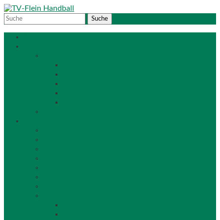
News
Teams
Aktive
Herren 1
Herren 2
Damen 1
Damen 2
Jungsenioren
Jugend (zur JHFH)
Verein
Leitbild – TV Flein Handball
Konzeption 2020-2025
Geschichte
Vorstand
Förderverein
Schiedsrichter
Fleißige Helfer
Handball & Kultur
Termine
Vergangene Events