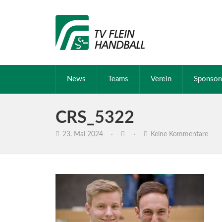
News
Teams
Verein
Sponsor
CRS_5322
23. Mai 2024
·
·
Keine Kommentare