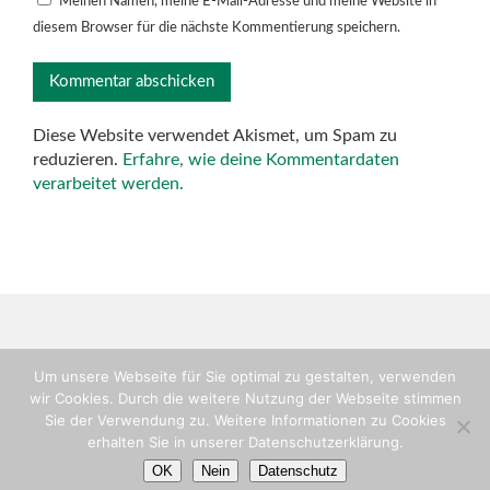
Meinen Namen, meine E-Mail-Adresse und meine Website in
diesem Browser für die nächste Kommentierung speichern.
Diese Website verwendet Akismet, um Spam zu
reduzieren.
Erfahre, wie deine Kommentardaten
verarbeitet werden.
Um unsere Webseite für Sie optimal zu gestalten, verwenden
wir Cookies. Durch die weitere Nutzung der Webseite stimmen
Copyright © TV-Flein, Abteilung Handball
Sie der Verwendung zu. Weitere Informationen zu Cookies
Impressum
erhalten Sie in unserer Datenschutzerklärung.
Login
OK
Nein
Datenschutz