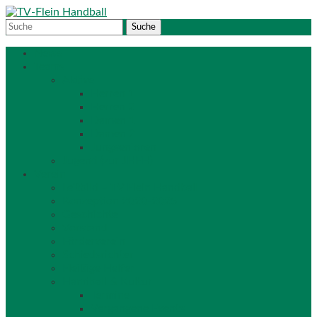
News
Teams
Aktive
Herren 1
Herren 2
Damen 1
Damen 2
Jungsenioren
Jugend (zur JHFH)
Verein
Leitbild – TV Flein Handball
Konzeption 2020-2025
Geschichte
Vorstand
Förderverein
Schiedsrichter
Fleißige Helfer
Handball & Kultur
Termine
Vergangene Events