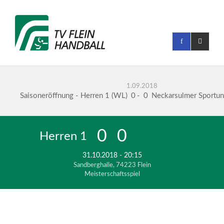
1.09.2018
Saisoneröffnung - Herren 1 (WL)
0
-
0
Neckarsulmer Sportu
0
0
Herren 1
HSG Schönbuch
31.10.2018 - 20:15
Sandberghalle, 74223 Flein
Meisterschaftsspiel