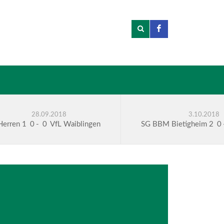
28.09.2018
3.10.2018
Herren 1
0
-
0
VfL Waiblingen
SG BBM Bietigheim 2
0