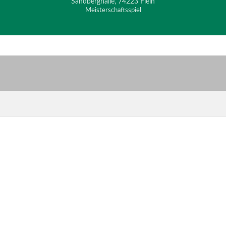
Sandberghalle, 74223 Flein
Meisterschaftsspiel