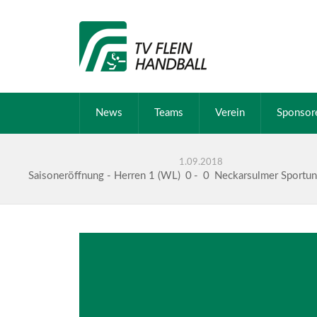
News
Teams
Verein
Sponsor
1.09.2018
Saisoneröffnung - Herren 1 (WL)
0
-
0
Neckarsulmer Sportu