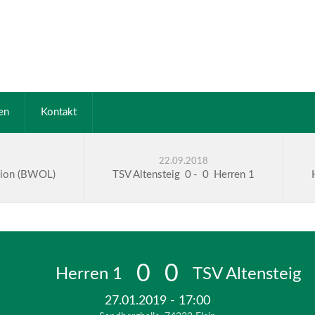
en
Kontakt
22.09.2018
nion (BWOL)
TSV Altensteig
0
-
0
Herren 1
0
0
Herren 1
TSV Altensteig
27.01.2019 - 17:00