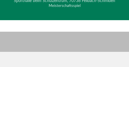
Sporthalle beim Schulzentrum, 70736 Fellbach-Schmiden
Meisterschaftsspiel