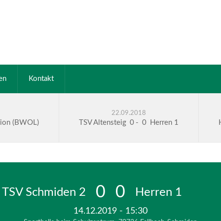
en
Kontakt
22.09.2018
nion (BWOL)
TSV Altensteig
0
-
0
Herren 1
0
0
TSV Schmiden 2
Herren 1
14.12.2019 - 15:30