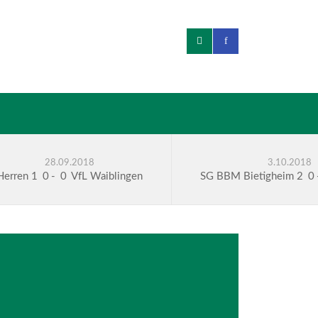
28.09.2018
3.10.2018
Herren 1
0
-
0
VfL Waiblingen
SG BBM Bietigheim 2
0