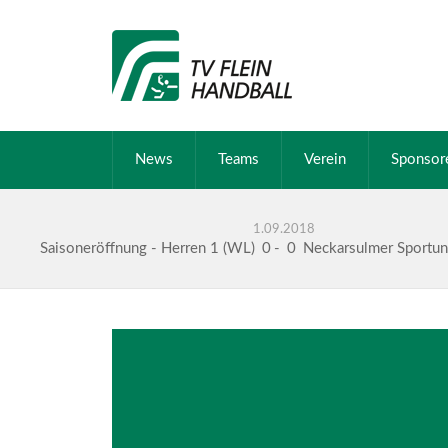
News
Teams
Verein
Sponsor
1.09.2018
Saisoneröffnung - Herren 1 (WL)
0
-
0
Neckarsulmer Sportu