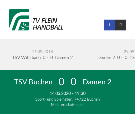
16.09.2018
29.09
TSV Willsbach
0
-
0
Damen 2
Damen 2
0
-
0
TS
0
0
TSV Buchen
Damen 2
14.03.2020 - 19:30
Sport- und Spielhallen, 74722 Buchen
Meisterschaftsspiel