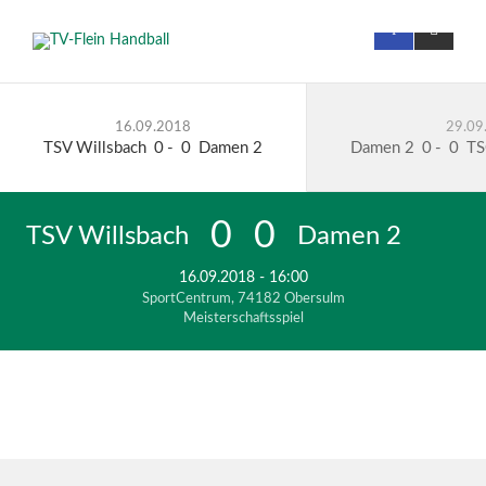
16.09.2018
29.09
TSV Willsbach
0
-
0
Damen 2
Damen 2
0
-
0
TS
0
0
TSV Willsbach
Damen 2
16.09.2018 - 16:00
SportCentrum, 74182 Obersulm
Meisterschaftsspiel