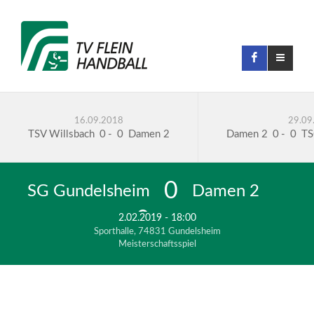
16.09.2018
29.09
TSV Willsbach
0
-
0
Damen 2
Damen 2
0
-
0
TS
0
SG Gundelsheim
Damen 2
0
2.02.2019 - 18:00
Sporthalle, 74831 Gundelsheim
Meisterschaftsspiel