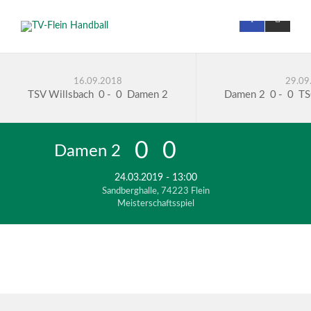
16.09.2018
29.09
TSV Willsbach
0
-
0
Damen 2
Damen 2
0
-
0
TS
0
0
Damen 2
HSG Hohenlohe 2
24.03.2019 - 13:00
Sandberghalle, 74223 Flein
Meisterschaftsspiel