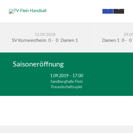
15.09.2018
29.0
SV Kornwestheim
0
-
0
Damen 1
Damen 1
0
-
0
Saisoneröffnung
Damen 1
1.09.2019 - 17:00
Sandberghalle Flein
0
Freundschaftsspiel
0
SG
Schozach/Bottwartal