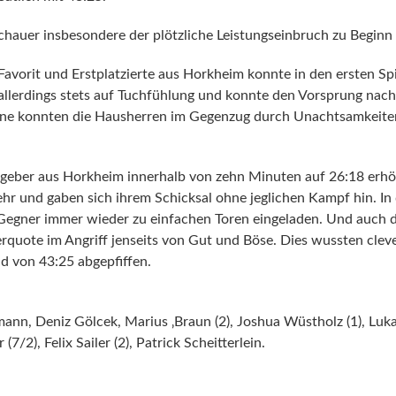
schauer insbesondere der plötzliche Leistungseinbruch zu Beginn 
avorit und Erstplatzierte aus Horkheim konnte in den ersten S
in allerdings stets auf Tuchfühlung und konnte den Vorsprung na
ene konnten die Hausherren im Gegenzug durch Unachtsamkeiten 
geber aus Horkheim innerhalb von zehn Minuten auf 26:18 erhöhe
hr und gaben sich ihrem Schicksal ohne jeglichen Kampf hin. In
 Gegner immer wieder zu einfachen Toren eingeladen. Und auch d
erquote im Angriff jenseits von Gut und Böse. Dies wussten cle
d von 43:25 abgepfiffen.
, Deniz Gölcek, Marius ‚Braun (2), Joshua Wüstholz (1), Lukas B
/2), Felix Sailer (2), Patrick Scheitterlein.