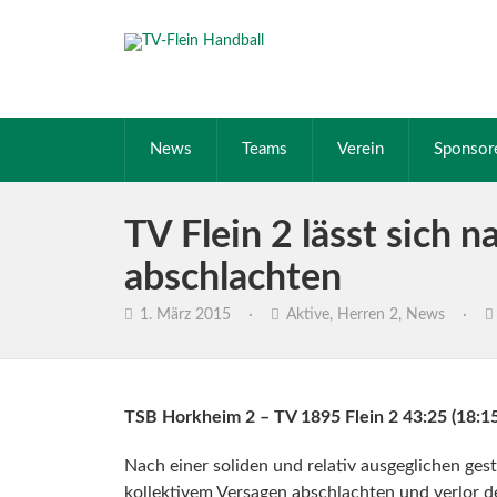
News
Teams
Verein
Sponsor
TV Flein 2 lässt sich 
abschlachten
1. März 2015
·
Aktive
,
Herren 2
,
News
·
TSB Horkheim 2 – TV 1895 Flein 2 43:25 (18:15
Nach einer soliden und relativ ausgeglichen ges
kollektivem Versagen abschlachten und verlor de