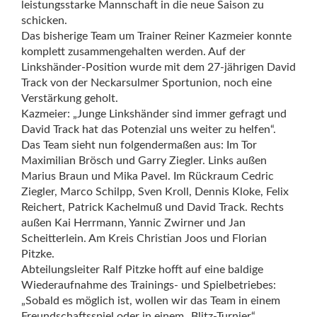
leistungsstarke Mannschaft in die neue Saison zu
schicken.
Das bisherige Team um Trainer Reiner Kazmeier konnte
komplett zusammengehalten werden. Auf der
Linkshänder-Position wurde mit dem 27-jährigen David
Track von der Neckarsulmer Sportunion, noch eine
Verstärkung geholt.
Kazmeier: „Junge Linkshänder sind immer gefragt und
David Track hat das Potenzial uns weiter zu helfen“.
Das Team sieht nun folgendermaßen aus: Im Tor
Maximilian Brösch und Garry Ziegler. Links außen
Marius Braun und Mika Pavel. Im Rückraum Cedric
Ziegler, Marco Schilpp, Sven Kroll, Dennis Kloke, Felix
Reichert, Patrick Kachelmuß und David Track. Rechts
außen Kai Herrmann, Yannic Zwirner und Jan
Scheitterlein. Am Kreis Christian Joos und Florian
Pitzke.
Abteilungsleiter Ralf Pitzke hofft auf eine baldige
Wiederaufnahme des Trainings- und Spielbetriebes:
„Sobald es möglich ist, wollen wir das Team in einem
Freundschaftsspiel oder in einem „Blitz-Turnier“