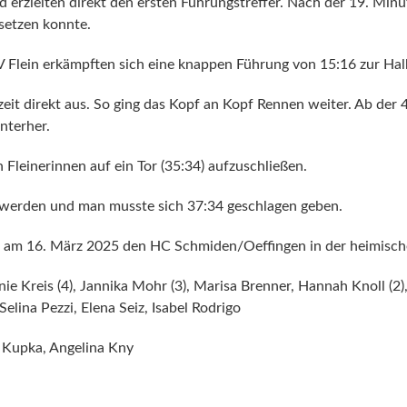
d erzielten direkt den ersten Führungstreffer. Nach der 19. Minut
setzen konnte.
 Flein erkämpften sich eine knappen Führung von 15:16 zur Halb
eit direkt aus. So ging das Kopf an Kopf Rennen weiter. Ab der
nterher.
 Fleinerinnen auf ein Tor (35:34) aufzuschließen.
 werden und man musste sich 37:34 geschlagen geben.
n am 16. März 2025 den HC Schmiden/Oeffingen in der heimisch
nie Kreis (4), Jannika Mohr (3), Marisa Brenner, Hannah Knoll (2),
lina Pezzi, Elena Seiz, Isabel Rodrigo
s Kupka, Angelina Kny