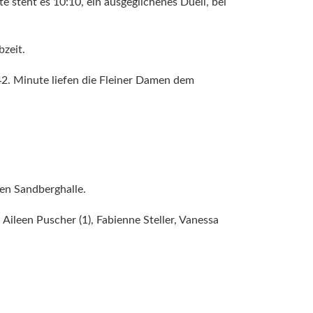
e steht es 10:10, ein ausgeglichenes Duell, bei
zeit.
 42. Minute liefen die Fleiner Damen dem
en Sandberghalle.
 Aileen Puscher (1), Fabienne Steller, Vanessa