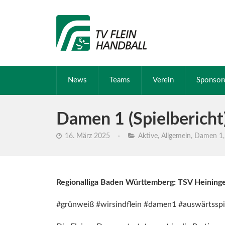
News
Teams
Verein
Sponsor
Damen 1 (Spielbericht)
16. März 2025
·
Aktive
,
Allgemein
,
Damen 1
Regionalliga Baden Württemberg: TSV Heiningen
#grünweiß #wirsindflein #damen1 #auswärtsspie