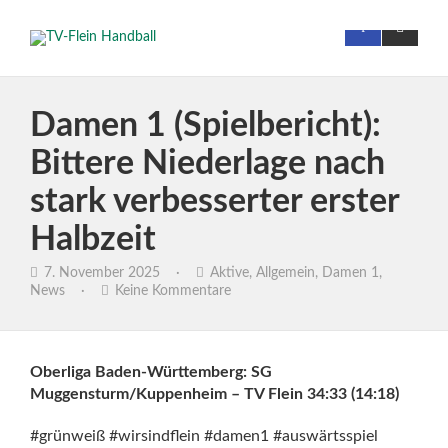
Damen 1 (Spielbericht):
Bittere Niederlage nach
stark verbesserter erster
Halbzeit
7. November 2025
·
Aktive
,
Allgemein
,
Damen 1
,
News
·
Keine Kommentare
Oberliga Baden-Württemberg: SG
Muggensturm/Kuppenheim – TV Flein 34:33 (14:18)
#grünweiß #wirsindflein #damen1 #auswärtsspiel