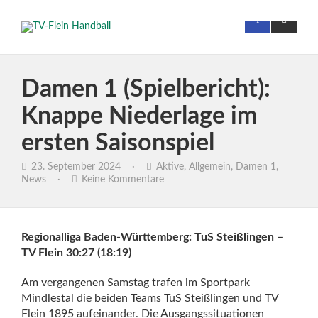
Damen 1 (Spielbericht):
Knappe Niederlage im
ersten Saisonspiel
23. September 2024
·
Aktive
,
Allgemein
,
Damen 1
,
News
·
Keine Kommentare
Regionalliga Baden-Württemberg: TuS Steißlingen –
TV Flein 30:27 (18:19)
Am vergangenen Samstag trafen im Sportpark
Mindlestal die beiden Teams TuS Steißlingen und TV
Flein 1895 aufeinander. Die Ausgangssituationen