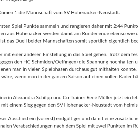
Damen 1 die Mannschaft vom SV Hohenacker-Neustadt.
ersten Spiel Punkte sammeln und rangieren daher mit 2:44 Punkte
uen aus Hohenacker werden damit am Rundenende ebenso wie die
ist das Duell beider Mannschaften somit sportlich eigentlich be
mit einer anderen Einstellung in das Spiel gehen. Trotz dem fe
 gegen den HC Schmiden/Oeffingen) die Spannung hochhalten un
enen man in vielen Spielphasen durchaus gut mithalten konnte, 
n wäre, wenn man in der ganzen Saison auf einen vollen Kader h
inerin Alexandra Schilpp und Co-Trainer René Müller jetzt ein l
ch mit einem Sieg gegen den SV Hohenacker-Neustadt vom heimi
er Abschied ein (vorerst) endgültiger und damit eine zusätzliche
onalen Verabschiedungen nach dem Spiel mit zwei Punkten im R