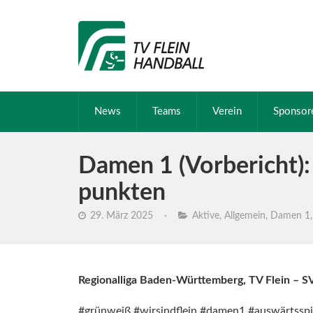
News
Teams
Verein
Sponsor
Damen 1 (Vorbericht):
punkten
29. März 2025
·
Aktive
,
Allgemein
,
Damen 1
Regionalliga Baden-Württemberg, TV Flein – 
#grünweiß #wirsindflein #damen1 #auswärtsspie