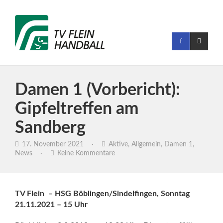
Damen 1 (Vorbericht):
Gipfeltreffen am
Sandberg
17. November 2021
·
Aktive
,
Allgemein
,
Damen 1
,
News
·
Keine Kommentare
TV Flein – HSG Böblingen/Sindelfingen, Sonntag
21.11.2021 – 15 Uhr