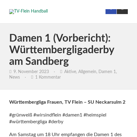
Damen 1 (Vorbericht):
Württembergligaderby
am Sandberg
9. November 2023
·
Aktive
,
Allgemein
,
Damen 1
,
News
·
1 Kommentar
Württembergliga Frauen, TV Flein – SU Neckarsulm 2
#grünweiß #wirsindflein #damen1 #heimspiel
#württembergliga #derby
Am Samstag um 18 Uhr empfangen die Damen 1 des