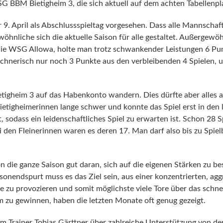
G BBM Bietigheim 3, die sich aktuell auf dem achten Tabellenpl
 9. April als Abschlussspieltag vorgesehen. Dass alle Mannschaf
öhnliche sich die aktuelle Saison für alle gestaltet. Außergewöh
e WSG Allowa, holte man trotz schwankender Leistungen 6 Punk
echnerisch nur noch 3 Punkte aus den verbleibenden 4 Spielen, 
tigheim 3 auf das Habenkonto wandern. Dies dürfte aber alles an
Bietigheimerinnen lange schwer und konnte das Spiel erst in den
 sodass ein leidenschaftliches Spiel zu erwarten ist. Schon 28 
ei den Fleinerinnen waren es deren 17. Man darf also bis zu Spi
n die ganze Saison gut daran, sich auf die eigenen Stärken zu be
sonendspurt muss es das Ziel sein, aus einer konzentrierten, ag
e zu provozieren und somit möglichste viele Tore über das schnel
 zu gewinnen, haben die letzten Monate oft genug gezeigt.
 Trainer Tobias Gärttner über zahlreiche Unterstützung von de