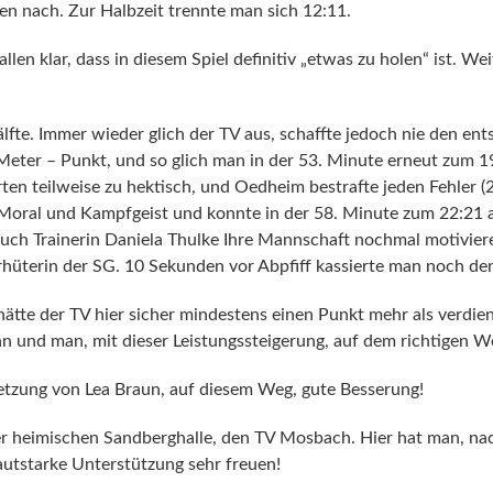
en nach. Zur Halbzeit trennte man sich 12:11.
allen klar, dass in diesem Spiel definitiv „etwas zu holen“ ist. W
lfte. Immer wieder glich der TV aus, schaffte jedoch nie den ent
Meter – Punkt, und so glich man in der 53. Minute erneut zum 
rten teilweise zu hektisch, und Oedheim bestrafte jeden Fehler (
Moral und Kampfgeist und konnte in der 58. Minute zum 22:21 au
 auch Trainerin Daniela Thulke Ihre Mannschaft nochmal motivier
orhüterin der SG. 10 Sekunden vor Abpfiff kassierte man noch d
ätte der TV hier sicher mindestens einen Punkt mehr als verdi
nn und man, mit dieser Leistungssteigerung, auf dem richtigen We
etzung von Lea Braun, auf diesem Weg, gute Besserung!
 heimischen Sandberghalle, den TV Mosbach. Hier hat man, nach
utstarke Unterstützung sehr freuen!