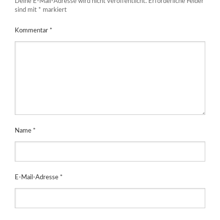
Deine E-Mail-Adresse wird nicht veröffentlicht.
Erforderliche Felder
sind mit
*
markiert
Kommentar
*
Name
*
E-Mail-Adresse
*