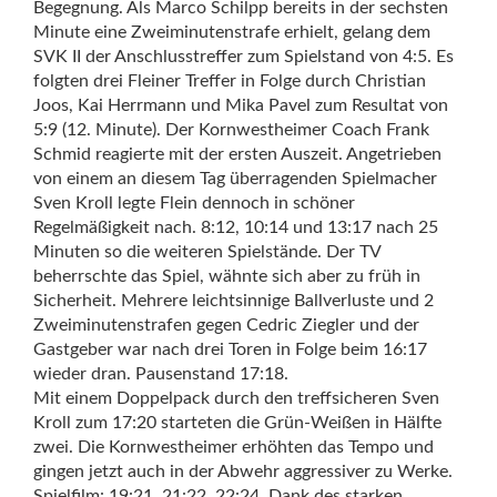
Begegnung. Als Marco Schilpp bereits in der sechsten
Minute eine Zweiminutenstrafe erhielt, gelang dem
SVK II der Anschlusstreffer zum Spielstand von 4:5. Es
folgten drei Fleiner Treffer in Folge durch Christian
Joos, Kai Herrmann und Mika Pavel zum Resultat von
5:9 (12. Minute). Der Kornwestheimer Coach Frank
Schmid reagierte mit der ersten Auszeit. Angetrieben
von einem an diesem Tag überragenden Spielmacher
Sven Kroll legte Flein dennoch in schöner
Regelmäßigkeit nach. 8:12, 10:14 und 13:17 nach 25
Minuten so die weiteren Spielstände.
Der TV
beherrschte das Spiel, wähnte sich aber zu früh in
Sicherheit. Mehrere leichtsinnige Ballverluste und 2
Zweiminutenstrafen gegen Cedric Ziegler und der
Gastgeber war nach drei Toren in Folge beim 16:17
wieder dran. Pausenstand 17:18.
Mit einem Doppelpack durch den treffsicheren Sven
Kroll zum 17:20 starteten die Grün-Weißen in Hälfte
zwei. Die Kornwestheimer erhöhten das Tempo und
gingen jetzt auch in der Abwehr aggressiver zu Werke.
Spielfilm: 19:21, 21:22, 22:24. Dank des starken