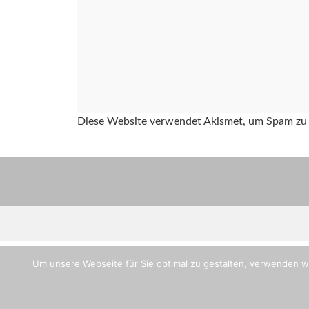
Diese Website verwendet Akismet, um Spam zu 
Um unsere Webseite für Sie optimal zu gestalten, verwenden w
Copyright © TV-Flein, Abteilung Handball
Impressum
Login