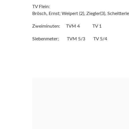
TV Flein:
Brösch, Ernst; Weipert (2), Ziegler(3), Scheitterle
Zweiminuten: TVM 4 TV 1
Siebenmeter; TVM 5/3 TV 5/4