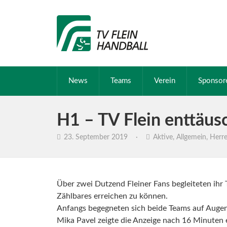
News
Teams
Verein
Sponsor
H1 – TV Flein enttäus
23. September 2019
·
Aktive
,
Allgemein
,
Herr
Über zwei Dutzend Fleiner Fans begleiteten ih
Zählbares erreichen zu können.
Anfangs begegneten sich beide Teams auf Augen
Mika Pavel zeigte die Anzeige nach 16 Minuten e