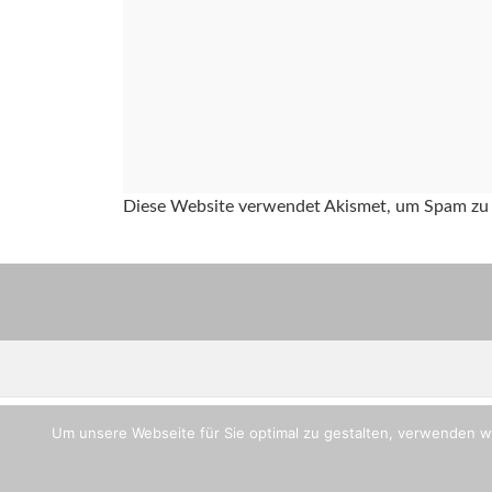
Diese Website verwendet Akismet, um Spam zu 
Um unsere Webseite für Sie optimal zu gestalten, verwenden w
Copyright © TV-Flein, Abteilung Handball
Impressum
Login