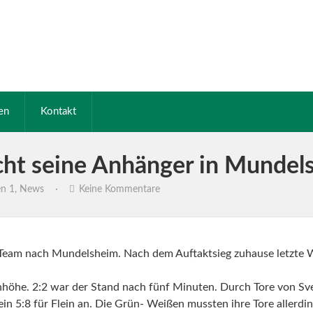
en
Kontakt
cht seine Anhänger in Mundel
en 1
,
News
·
Keine Kommentare
r Team nach Mundelsheim. Nach dem Auftaktsieg zuhause letzte W
höhe. 2:2 war der Stand nach fünf Minuten. Durch Tore von Sv
in 5:8 für Flein an.
Die Grün- Weißen mussten ihre Tore allerdin