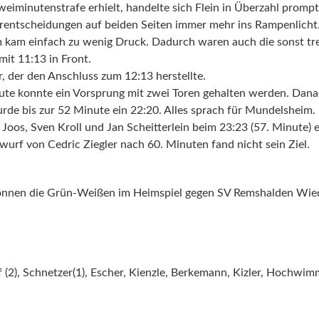
iminutenstrafe erhielt, handelte sich Flein in Überzahl prompt e
rentscheidungen auf beiden Seiten immer mehr ins Rampenlicht. D
m kam einfach zu wenig Druck. Dadurch waren auch die sonst tr
mit 11:13 in Front.
 der den Anschluss zum 12:13 herstellte.
inute konnte ein Vorsprung mit zwei Toren gehalten werden. Da
e bis zur 52 Minute ein 22:20. Alles sprach für Mundelsheim. D
oos, Sven Kroll und Jan Scheitterlein beim 23:23 (57. Minute) e
urf von Cedric Ziegler nach 60. Minuten fand nicht sein Ziel.
önnen die Grün-Weißen im Heimspiel gegen SV Remshalden Wie
f (2), Schnetzer(1), Escher, Kienzle, Berkemann, Kizler, Hochwimm