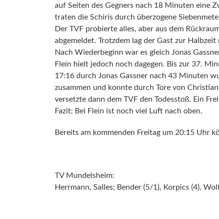
auf Seiten des Gegners nach 18 Minuten eine Zwe
traten die Schiris durch überzogene Siebenmete
Der TVF probierte alles, aber aus dem Rückrau
abgemeldet. Trotzdem lag der Gast zur Halbzeit 
Nach Wiederbeginn war es gleich Jonas Gassner,
Flein hielt jedoch noch dagegen. Bis zur 37. M
17:16 durch Jonas Gassner nach 43 Minuten wurd
zusammen und konnte durch Tore von Christian J
versetzte dann dem TVF den Todesstoß. Ein Freiw
Fazit: Bei Flein ist noch viel Luft nach oben.
Bereits am kommenden Freitag um 20:15 Uhr k
TV Mundelsheim:
Herrmann, Salles; Bender (5/1), Korpics (4), Wol