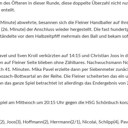
 des Öfteren in dieser Runde, diese doppelte Überzahl nicht nut
enteilt.
inute) abwehrte, besannen sich die Fleiner Handballer auf ihr
26. Minute) der Anschluss wieder hergestellt. Die fast hunder
tändelte vor dem Halbzeitpfiff mehrmals den Ball und bekam so
avel und Sven Kroll verkürzten auf 14:15 und Christian Joos in 
ncen auf Fleiner Seite blieben ohne Zählbares. Nachwuchsmann N
 41. Minuten. Mika Pavel erzielte dann per Siebenmeter zunäch
zach-Bottwartal an der Reihe. Die Fleiner scheiterten das ein 
 das ganze Spiel betrachtet ist allerdings das Endergebnis von
mspiel am Mittwoch um 20:15 Uhr gegen die HSG Schönbuch konzent
), Joos(3), Hoffmann(2), Herrmann(2/1), Nicolai, Schilpp(4), Pavel