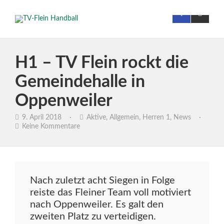
H1 – TV Flein rockt die
Gemeindehalle in
Oppenweiler
9. April 2018
·
Aktive
,
Allgemein
,
Herren 1
,
News
·
Keine Kommentare
Nach zuletzt acht Siegen in Folge
reiste das Fleiner Team voll motiviert
nach Oppenweiler. Es galt den
zweiten Platz zu verteidigen.