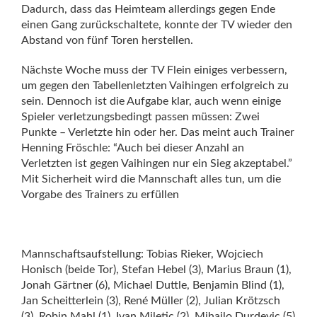
Dadurch, dass das Heimteam allerdings gegen Ende
einen Gang zurückschaltete, konnte der TV wieder den
Abstand von fünf Toren herstellen.
Nächste Woche muss der TV Flein einiges verbessern,
um gegen den Tabellenletzten Vaihingen erfolgreich zu
sein. Dennoch ist die Aufgabe klar, auch wenn einige
Spieler verletzungsbedingt passen müssen: Zwei
Punkte – Verletzte hin oder her. Das meint auch Trainer
Henning Fröschle: “Auch bei dieser Anzahl an
Verletzten ist gegen Vaihingen nur ein Sieg akzeptabel.”
Mit Sicherheit wird die Mannschaft alles tun, um die
Vorgabe des Trainers zu erfüllen
Mannschaftsaufstellung: Tobias Rieker, Wojciech
Honisch (beide Tor), Stefan Hebel (3), Marius Braun (1),
Jonah Gärtner (6), Michael Duttle, Benjamin Blind (1),
Jan Scheitterlein (3), René Müller (2), Julian Krötzsch
(3), Robin Mahl (1), Ivan Miletic (2), Mihailo Durdevic (5)