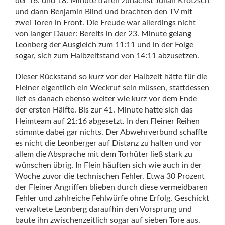
der 16. und 18. Minute trafen zunächst Julian Krötzsch
und dann Benjamin Blind und brachten den TV mit
zwei Toren in Front. Die Freude war allerdings nicht
von langer Dauer: Bereits in der 23. Minute gelang
Leonberg der Ausgleich zum 11:11 und in der Folge
sogar, sich zum Halbzeitstand von 14:11 abzusetzen.
Dieser Rückstand so kurz vor der Halbzeit hätte für die
Fleiner eigentlich ein Weckruf sein müssen, stattdessen
lief es danach ebenso weiter wie kurz vor dem Ende
der ersten Hälfte. Bis zur 41. Minute hatte sich das
Heimteam auf 21:16 abgesetzt. In den Fleiner Reihen
stimmte dabei gar nichts. Der Abwehrverbund schaffte
es nicht die Leonberger auf Distanz zu halten und vor
allem die Absprache mit dem Torhüter ließ stark zu
wünschen übrig. In Flein häuften sich wie auch in der
Woche zuvor die technischen Fehler. Etwa 30 Prozent
der Fleiner Angriffen blieben durch diese vermeidbaren
Fehler und zahlreiche Fehlwürfe ohne Erfolg. Geschickt
verwaltete Leonberg daraufhin den Vorsprung und
baute ihn zwischenzeitlich sogar auf sieben Tore aus.