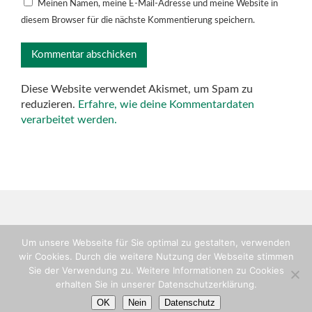
Meinen Namen, meine E-Mail-Adresse und meine Website in
diesem Browser für die nächste Kommentierung speichern.
Diese Website verwendet Akismet, um Spam zu
reduzieren.
Erfahre, wie deine Kommentardaten
verarbeitet werden.
Um unsere Webseite für Sie optimal zu gestalten, verwenden
wir Cookies. Durch die weitere Nutzung der Webseite stimmen
Copyright © TV-Flein, Abteilung Handball
Sie der Verwendung zu. Weitere Informationen zu Cookies
Impressum
erhalten Sie in unserer Datenschutzerklärung.
Login
OK
Nein
Datenschutz