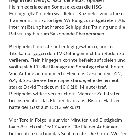
Beginn des Derbys. Nach der katastrophalen
Heimniederlage am Sonntag gegen die HSG
Fridingen/Mühlheim war Reiner Kazmeier von seinem
Traineramt mit sofortiger Wirkung zurückgetreten. Als
Interimslösung hat Marco Schilpp das Training und die
Betreuung bis zum Saisonende übernommen.
Bietigheim II musste unbedingt gewinnen, um im
Titelkampf gegen den TV Oeffingen nicht an Boden zu
verlieren. Flein hingegen konnte befreit aufspielen und
wollte sich für die Blamage am Sonntag rehabilitieren.
Von Anfang an dominierte Flein das Geschehen.
4:2,
6:4, 8:5 so die weiteren Spielstände, ehe der erneut
starke David Track zum 10:6 (18. Minute) traf.
Bietigheim wirkte verunsichert. Mehrere Zeitstrafen
bremsten aber das Fleiner Team aus. Bis zur Halbzeit
hatte der Gast auf 15:13 verkürzt
Vier Tore in Folge in nur vier Minuten und Bietigheim II
lag plötzlich mit 15:17 vorne. Die Fleiner Anhänger
befürchteten schon das Schlimmste. Die Grün- Weißen