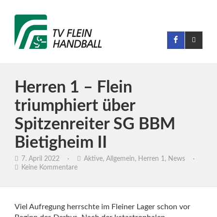
Herren 1 – Flein
triumphiert über
Spitzenreiter SG BBM
Bietigheim II
7. April 2022
·
Aktive
,
Allgemein
,
Herren 1
,
News
·
Keine Kommentare
Viel Aufregung herrschte im Fleiner Lager schon vor